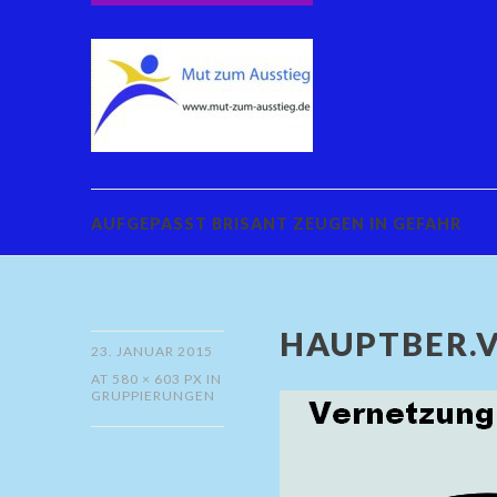
AUFGEPASST BRISANT ZEUGEN IN GEFAHR
HAUPTBER.
23. JANUAR 2015
AT
580 × 603 PX
IN
GRUPPIERUNGEN