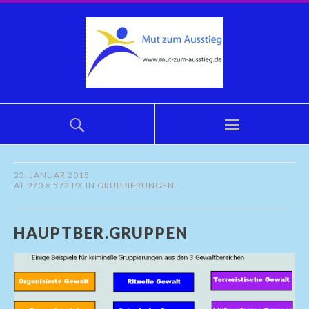
23. JANUAR 2015
AT
970 × 573 PX
IN
GRUPPIERUNGEN
HAUPTBER.GRUPPEN